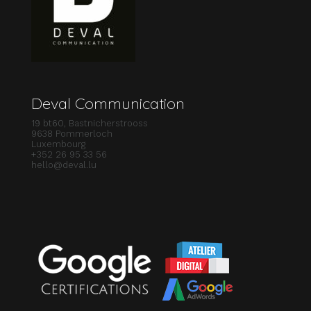
Deval Communication
19 bt60, Bastnicherstrooss
9638 Pommerloch
Luxembourg
+352 26 95 33 56
hello@deval.lu